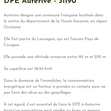
ATDIAGIMMO
DPE Auterive - 31190
Auterive désigne une commune française localisée dans
le centre du département de la Haute-Garonne, en région
Occitanie.
Elle fait partie du Lauragais, qui est l'ancien Pays de
Cocagne.
Elle possède une altitude comprise entre 165 m et 292 m.
Sa superficie est 36,54 km2.
Dans le domaine de l'immobilier, la consommation
énergétique est un facteur à prendre en compte pour ne
pas faire des abus ou des gaspillages.
À cet égard, il est essentiel de faire le DPE à Auterive
lorsqu'un propriétaire veut vendre ou louer sa maison.