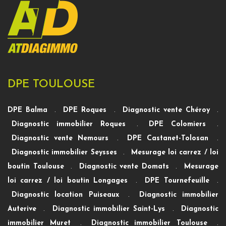
DPE TOULOUSE
DPE Balma
.
DPE Roques
.
Diagnostic vente Chéroy
.
Diagnostic immobilier Roques
.
DPE Colomiers
.
Diagnostic vente Nemours
.
DPE Castanet-Tolosan
.
Diagnostic immobilier Seysses
.
Mesurage loi carrez / loi
boutin Toulouse
.
Diagnostic vente Domats
.
Mesurage
loi carrez / loi boutin Longages
.
DPE Tournefeuille
.
Diagnostic location Puiseaux
.
Diagnostic immobilier
Auterive
.
Diagnostic immobilier Saint-Lys
.
Diagnostic
immobilier Muret
.
Diagnostic immobilier Toulouse
.