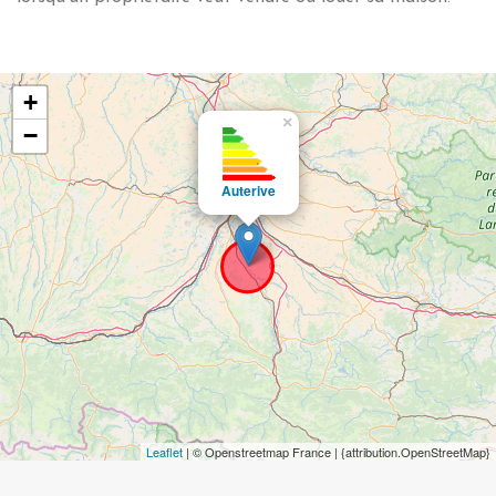
+
×
−
Auterive
Leaflet
| © Openstreetmap France | {attribution.OpenStreetMap}